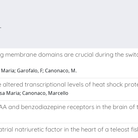
.
 membrane domains are crucial during the switchi
a Maria; Garofalo, F; Canonaco, M.
e altered transcriptional levels of heat shock pro
Rosa Maria; Canonaco, Marcello
AA and benzodiazepine receptors in the brain of 
trial natriuretic factor in the heart of a teleost f