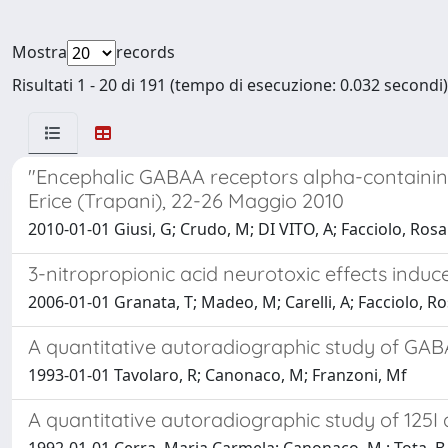
Mostra
records
Risultati 1 - 20 di 191 (tempo di esecuzione: 0.032 secondi)
"Encephalic GABAA receptors alpha-containing
Erice (Trapani), 22-26 Maggio 2010
2010-01-01 Giusi, G; Crudo, M; DI VITO, A; Facciolo, Ros
3-nitropropionic acid neurotoxic effects induc
2006-01-01 Granata, T; Madeo, M; Carelli, A; Facciolo, 
A quantitative autoradiographic study of GAB
1993-01-01 Tavolaro, R; Canonaco, M; Franzoni, Mf
A quantitative autoradiographic study of 125I a