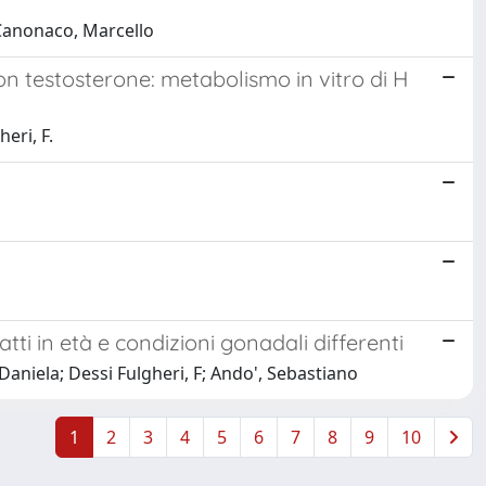
; Canonaco, Marcello
con testosterone: metabolismo in vitro di H
eri, F.
ti in età e condizioni gonadali differenti
 Daniela; Dessi Fulgheri, F; Ando', Sebastiano
1
2
3
4
5
6
7
8
9
10