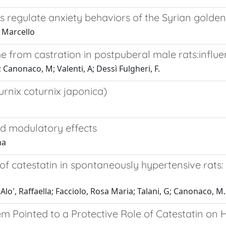
 regulate anxiety behaviors of the Syrian golde
, Marcello
me from castration in postpuberal male rats:influ
 Canonaco, M; Valenti, A; Dessì Fulgheri, F.
turnix coturnix japonica)
.
and modulatory effects
na
of catestatin in spontaneously hypertensive rats:
lo', Raffaella; Facciolo, Rosa Maria; Talani, G; Canonaco, M.
em Pointed to a Protective Role of Catestatin o