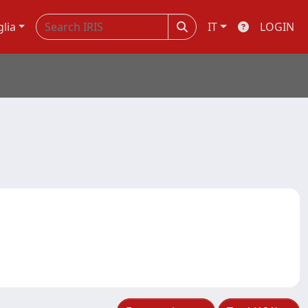
glia
IT
LOGIN