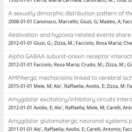
1992-01-01 Cerra, Maria Carmela; Canonaco, M.; Tota, B
A sexually dimorphic distribution pattern of 
2008-01-01 Canonaco, Marcello; Giusi, G; Madeo, A; Facc
Aestivation and hypoxia-related events shar
2012-01-01 Giusi, G.; Zizza, M.; Facciolo, Rosa Maria; Chew
Alpha GABAA subunit-orexin receptor interacti
2012-01-01 Facciolo, Rosa Maria; Crudo, M.; Zizza, M.; G
AMPAergic mechanisms linked to cerebral isc
2015-01-01 Mele, M; Alo', Raffaella; Avolio, E; Zizza, M; 
Amygdalar excitatory/inhibitory circuits inter
2012-01-01 Avolio, E; Alo', Raffaella; Mele, M; Carelli, A
Amygdalar glutamatergic neuronal systems pla
2011-01-01 Alo', Raffaella; Avolio, E; Carelli, Antonio; F