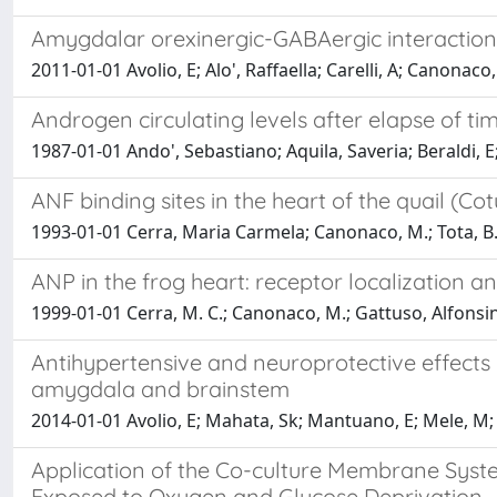
Amygdalar orexinergic-GABAergic interactions
2011-01-01 Avolio, E; Alo', Raffaella; Carelli, A; Canonaco
Androgen circulating levels after elapse of ti
1987-01-01 Ando', Sebastiano; Aquila, Saveria; Beraldi, E;
ANF binding sites in the heart of the quail (Co
1993-01-01 Cerra, Maria Carmela; Canonaco, M.; Tota, B
ANP in the frog heart: receptor localization 
1999-01-01 Cerra, M. C.; Canonaco, M.; Gattuso, Alfonsi
Antihypertensive and neuroprotective effects 
amygdala and brainstem
2014-01-01 Avolio, E; Mahata, Sk; Mantuano, E; Mele, M; A
Application of the Co-culture Membrane Syst
Exposed to Oxygen and Glucose Deprivation