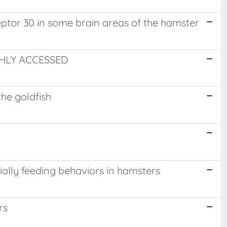
eptor 30 in some brain areas of the hamster
IGHLY ACCESSED
he goldfish
tially feeding behaviors in hamsters
rs