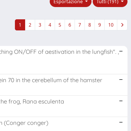
Esportazione
Tutti (191)
1
2
3
4
5
6
7
8
9
10
ng ON/OFF of aestivation in the lungfish". ,
tein 70 in the cerebellum of the hamster
the frog, Rana esculenta
ish (Conger conger)