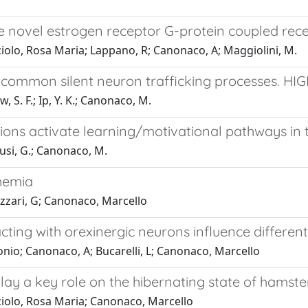
.
the novel estrogen receptor G-protein coupled rec
iolo, Rosa Maria; Lappano, R; Canonaco, A; Maggiolini, M.
e common silent neuron trafficking processes. H
, S. F.; Ip, Y. K.; Canonaco, M.
ons activate learning/motivational pathways in t
iusi, G.; Canonaco, M.
hemia
Fazzari, G; Canonaco, Marcello
acting with orexinergic neurons influence differen
ntonio; Canonaco, A; Bucarelli, L; Canonaco, Marcello
y a key role on the hibernating state of hamste
acciolo, Rosa Maria; Canonaco, Marcello