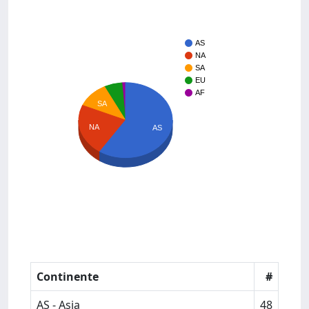
AS
NA
SA
EU
AF
SA
NA
AS
Continente
#
AS - Asia
48