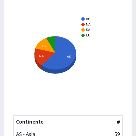
AS
NA
SA
EU
SA
NA
AS
Continente
#
AS - Asia
59