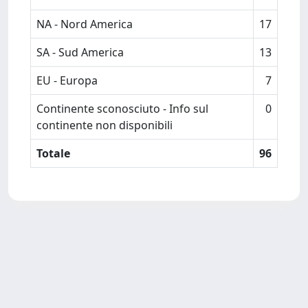
NA - Nord America
17
SA - Sud America
13
EU - Europa
7
Continente sconosciuto - Info sul
0
continente non disponibili
Totale
96
Powered by
IRIS
-
about IRIS
-
Utilizzo dei cookie
Copyright © 2026