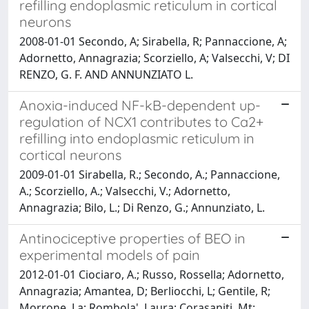
refilling endoplasmic reticulum in cortical
neurons
2008-01-01 Secondo, A; Sirabella, R; Pannaccione, A;
Adornetto, Annagrazia; Scorziello, A; Valsecchi, V; DI
RENZO, G. F. AND ANNUNZIATO L.
Anoxia-induced NF-kB-dependent up-
regulation of NCX1 contributes to Ca2+
refilling into endoplasmic reticulum in
cortical neurons
2009-01-01 Sirabella, R.; Secondo, A.; Pannaccione,
A.; Scorziello, A.; Valsecchi, V.; Adornetto,
Annagrazia; Bilo, L.; Di Renzo, G.; Annunziato, L.
Antinociceptive properties of BEO in
experimental models of pain
2012-01-01 Ciociaro, A.; Russo, Rossella; Adornetto,
Annagrazia; Amantea, D; Berliocchi, L; Gentile, R;
Morrone, La; Rombola', Laura; Corasaniti, Mt;