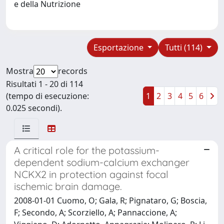
e della Nutrizione
Esportazione
Tutti (114)
Mostra
records
Risultati 1 - 20 di 114
(tempo di esecuzione:
1
2
3
4
5
6
0.025 secondi).
A critical role for the potassium-
dependent sodium-calcium exchanger
NCKX2 in protection against focal
ischemic brain damage.
2008-01-01 Cuomo, O; Gala, R; Pignataro, G; Boscia,
F; Secondo, A; Scorziello, A; Pannaccione, A;