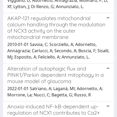
Viggiano, D; Adornetto, Annagrazia; Molinaro, P; Li,
Xf; Lytton, J; Di Renzo, G; Annunziato, L.
AKAP-121 regualates mitochondrial
calcium handling through the modulation
of NCX3 activity on the outer
mitochondrial membrane
2010-01-01 Savoia, C; Scorziello, A; Adornetto,
Annagrazia; Carlucci, A; Secondo, A; Boscia, F; Sisalli,
Mj; Esposito, A; Feliciello, A; Annunziato, L.
Alteration of autophagic flux and
PINK1/Parkin dependent mitophagy in a
mouse model of glaucoma
2022-01-01 Satriano, A; Laganà, Ml; Adornetto, A;
Morrone, La; Nucci, C; Bagetta, G; Russo, R
Anoxia-induced NF-kB-dependent up-
regulation of NCX1 contributes to Ca2+