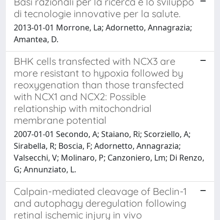
Basi razionali per la ricerca e lo sviluppo
di tecnologie innovative per la salute.
2013-01-01 Morrone, La; Adornetto, Annagrazia;
Amantea, D.
BHK cells transfected with NCX3 are
more resistant to hypoxia followed by
reoxygenation than those transfected
with NCX1 and NCX2: Possible
relationship with mitochondrial
membrane potential
2007-01-01 Secondo, A; Staiano, Ri; Scorziello, A;
Sirabella, R; Boscia, F; Adornetto, Annagrazia;
Valsecchi, V; Molinaro, P; Canzoniero, Lm; Di Renzo,
G; Annunziato, L.
Calpain-mediated cleavage of Beclin-1
and autophagy deregulation following
retinal ischemic injury in vivo