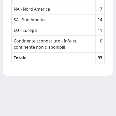
NA - Nord America
17
SA - Sud America
14
EU - Europa
11
Continente sconosciuto - Info sul
0
continente non disponibili
Totale
93
Powered by
IRIS
-
about IRIS
-
Utilizzo dei cookie
Copyright © 2026