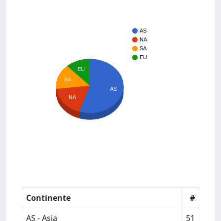
AS
NA
SA
EU
EU
SA
AS
NA
Continente
#
AS - Asia
51