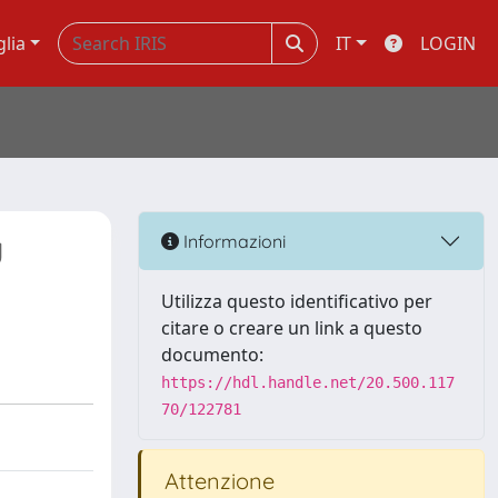
glia
IT
LOGIN
g
Informazioni
Utilizza questo identificativo per
citare o creare un link a questo
documento:
https://hdl.handle.net/20.500.117
70/122781
Attenzione