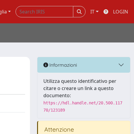
glia
IT
LOGIN
Informazioni
Utilizza questo identificativo per
citare o creare un link a questo
documento:
https://hdl.handle.net/20.500.117
70/123189
Attenzione