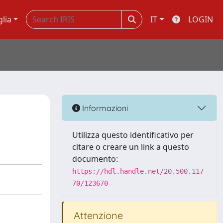
glia
IT
LOGIN
Informazioni
Utilizza questo identificativo per
citare o creare un link a questo
documento:
https://hdl.handle.net/20.500.117
70/123670
Attenzione