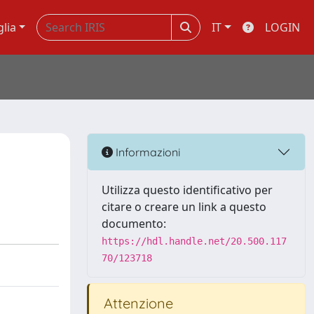
glia
IT
LOGIN
Informazioni
Utilizza questo identificativo per
citare o creare un link a questo
documento:
https://hdl.handle.net/20.500.117
70/123718
Attenzione