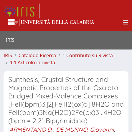
IRIS
IRIS
Catalogo Ricerca
1 Contributo su Rivista
1.1 Articolo in rivista
Synthesis, Crystal Structure and
Magnetic Properties of the Oxalato-
Bridged Mixed-Valence Complexes
[FeII(bpm)3]2[FeIII2(ox)5].8H2O and
FeII(bpm)3Na(H2O)2Fe(ox)3 . 4H2O
(bpm = 2,2'-Bipyrimidine)
ARMENTANO D.
;
DE MUNNO, Giovanni
;