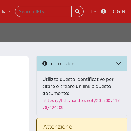
glia
IT
LOGIN
Informazioni
Utilizza questo identificativo per
citare o creare un link a questo
documento:
https://hdl.handle.net/20.500.117
70/124209
Attenzione