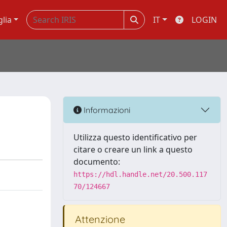
glia
IT
LOGIN
Informazioni
Utilizza questo identificativo per
citare o creare un link a questo
documento:
https://hdl.handle.net/20.500.117
70/124667
Attenzione