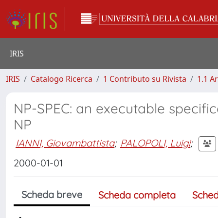
IRIS
IRIS
Catalogo Ricerca
1 Contributo su Rivista
1.1 Ar
NP-SPEC: an executable specifica
NP
IANNI, Giovambattista
;
PALOPOLI, Luigi
;
2000-01-01
Scheda breve
Scheda completa
Sched