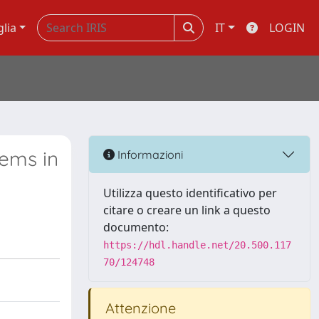
glia
IT
LOGIN
lems in
Informazioni
Utilizza questo identificativo per
citare o creare un link a questo
documento:
https://hdl.handle.net/20.500.117
70/124748
Attenzione