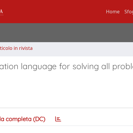
Home
Sfo
ticolo in rivista
tion language for solving all prob
a completa (DC)