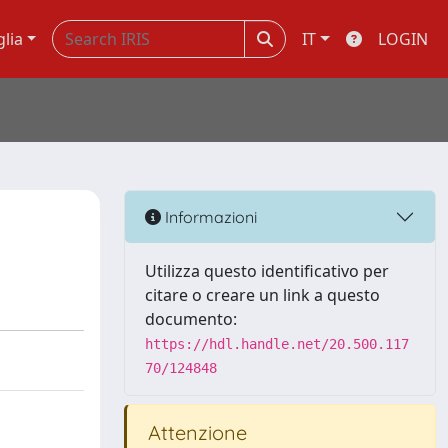
glia
IT
LOGIN
Informazioni
Utilizza questo identificativo per
citare o creare un link a questo
documento:
https://hdl.handle.net/20.500.117
70/124848
Attenzione