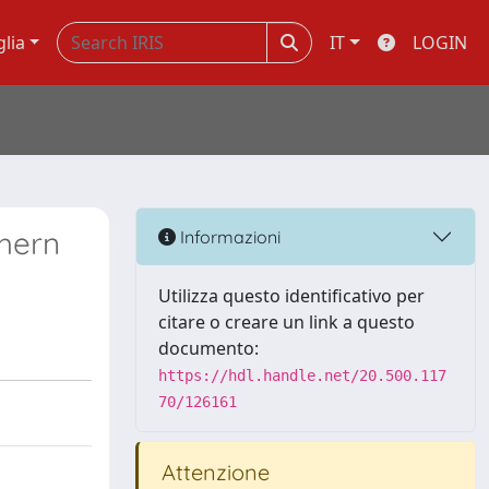
glia
IT
LOGIN
thern
Informazioni
Utilizza questo identificativo per
citare o creare un link a questo
documento:
https://hdl.handle.net/20.500.117
70/126161
Attenzione