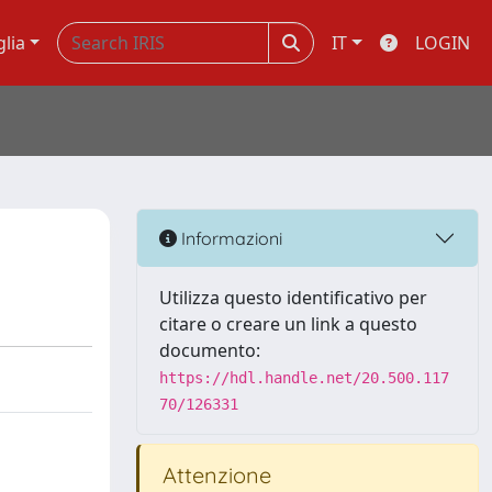
glia
IT
LOGIN
Informazioni
Utilizza questo identificativo per
citare o creare un link a questo
documento:
https://hdl.handle.net/20.500.117
70/126331
Attenzione