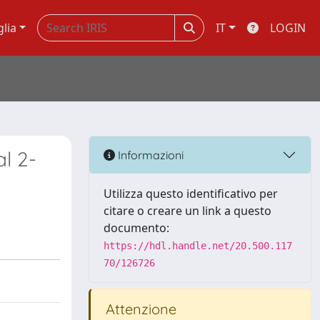
glia
IT
LOGIN
l 2-
Informazioni
Utilizza questo identificativo per
citare o creare un link a questo
documento:
https://hdl.handle.net/20.500.117
70/126726
Attenzione