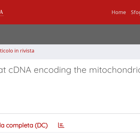
Home
Sfo
ticolo in rivista
at cDNA encoding the mitochondria
a completa (DC)