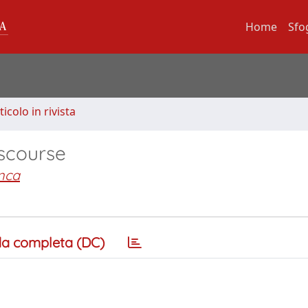
Home
Sfo
ticolo in rivista
iscourse
nca
a completa (DC)