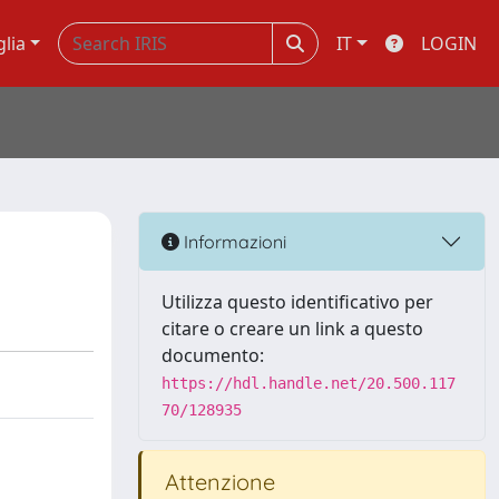
glia
IT
LOGIN
Informazioni
Utilizza questo identificativo per
citare o creare un link a questo
documento:
https://hdl.handle.net/20.500.117
70/128935
Attenzione