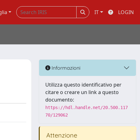
glia
IT
LOGIN
Informazioni
Utilizza questo identificativo per
citare o creare un link a questo
documento:
https://hdl.handle.net/20.500.117
70/129062
Attenzione