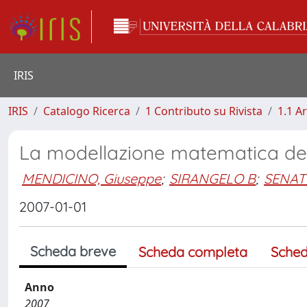
IRIS
IRIS
Catalogo Ricerca
1 Contributo su Rivista
1.1 Ar
La modellazione matematica del 
MENDICINO, Giuseppe
;
SIRANGELO B
;
SENAT
2007-01-01
Scheda breve
Scheda completa
Sched
Anno
2007