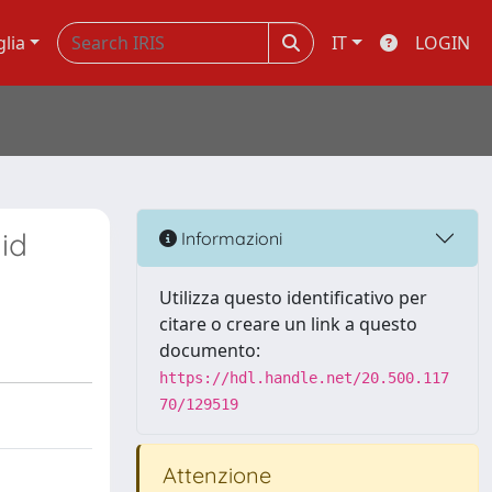
glia
IT
LOGIN
id
Informazioni
Utilizza questo identificativo per
citare o creare un link a questo
documento:
https://hdl.handle.net/20.500.117
70/129519
Attenzione