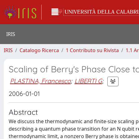
IRIS
IRIS
Catalogo Ricerca
1 Contributo su Rivista
1.1 Ar
Scaling of Berry's Phase Close 
PLASTINA, Francesco
;
LIBERTI G
;
2006-01-01
Abstract
We discuss the thermodynamic and finite-size scaling p
describing a quantum phase transition for an N qubit re
thermodynamic limit, a nonzero Berry phase is obtained 