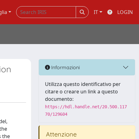
glia
IT
LOGIN
ion
Informazioni
Utilizza questo identificativo per
citare o creare un link a questo
documento:
https://hdl.handle.net/20.500.117
70/129604
del,
 the
Attenzione
s the