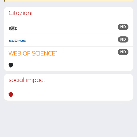
Citazioni
ND
ND
ND
social impact