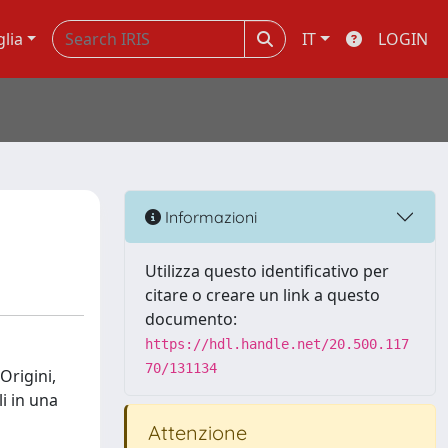
glia
IT
LOGIN
Informazioni
Utilizza questo identificativo per
citare o creare un link a questo
documento:
https://hdl.handle.net/20.500.117
70/131134
Origini,
li in una
Attenzione