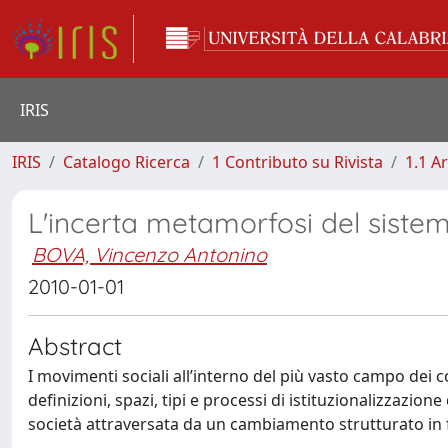
IRIS
IRIS
Catalogo Ricerca
1 Contributo su Rivista
1.1 Ar
L'incerta metamorfosi del sistema
BOVA, Vincenzo Antonino
2010-01-01
Abstract
I movimenti sociali all’interno del più vasto campo dei 
definizioni, spazi, tipi e processi di istituzionalizzazio
società attraversata da un cambiamento strutturato in