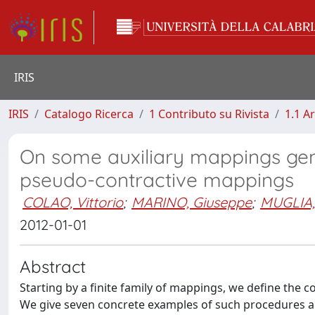
IRIS
IRIS
Catalogo Ricerca
1 Contributo su Rivista
1.1 Ar
On some auxiliary mappings gen
pseudo-contractive mappings
COLAO, Vittorio
;
MARINO, Giuseppe
;
MUGLIA, 
2012-01-01
Abstract
Starting by a finite family of mappings, we define the 
We give seven concrete examples of such procedures an