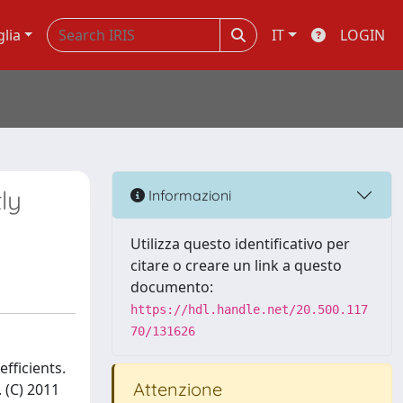
glia
IT
LOGIN
ly
Informazioni
Utilizza questo identificativo per
citare o creare un link a questo
documento:
https://hdl.handle.net/20.500.117
70/131626
fficients.
Attenzione
 (C) 2011