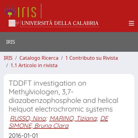
IRIS
IRIS
Catalogo Ricerca
1 Contributo su Rivista
1.1 Articolo in rivista
TDDFT investigation on
Methylviologen, 3,7-
diazabenzophosphole and helical
helquat electrochromic systems
RUSSO, Nino
;
MARINO, Tiziana
;
DE
SIMONE, Bruna Clara
2016-01-01