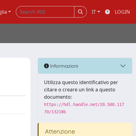
glia
IT
LOGIN
Informazioni
Utilizza questo identificativo per
citare o creare un link a questo
documento:
https://hdl.handle.net/20.500.117
70/132186
Attenzione