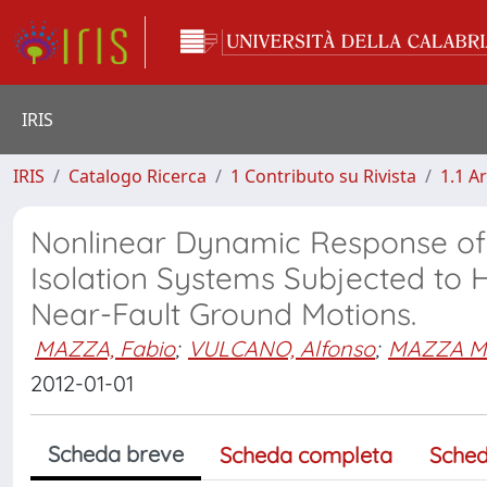
IRIS
IRIS
Catalogo Ricerca
1 Contributo su Rivista
1.1 Ar
Nonlinear Dynamic Response of R
Isolation Systems Subjected to 
Near-Fault Ground Motions.
MAZZA, Fabio
;
VULCANO, Alfonso
;
MAZZA M
2012-01-01
Scheda breve
Scheda completa
Sched