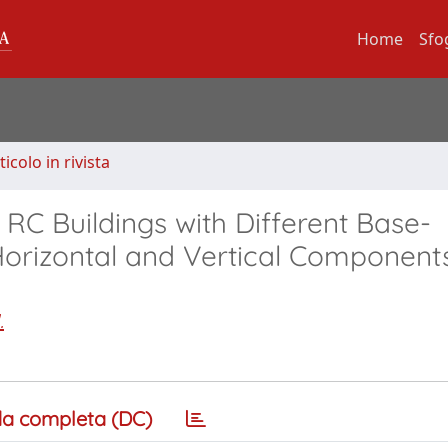
Home
Sfo
ticolo in rivista
C Buildings with Different Base-
Horizontal and Vertical Component
.
a completa (DC)