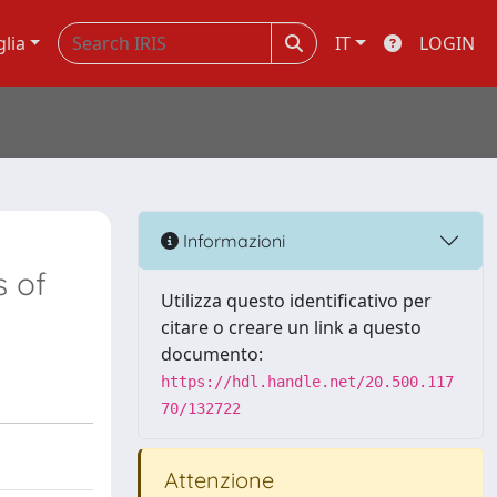
glia
IT
LOGIN
Informazioni
s of
Utilizza questo identificativo per
citare o creare un link a questo
documento:
https://hdl.handle.net/20.500.117
70/132722
Attenzione