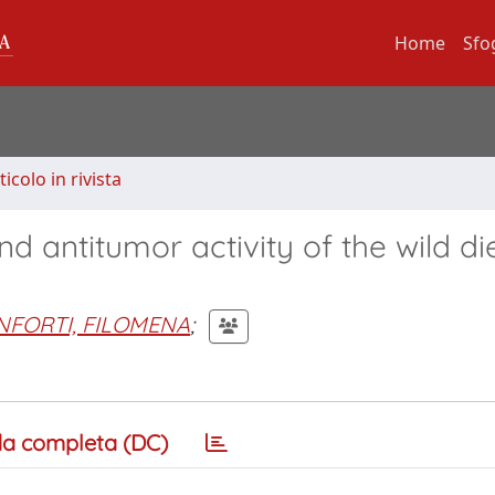
Home
Sfo
ticolo in rivista
d antitumor activity of the wild di
NFORTI, FILOMENA
;
a completa (DC)