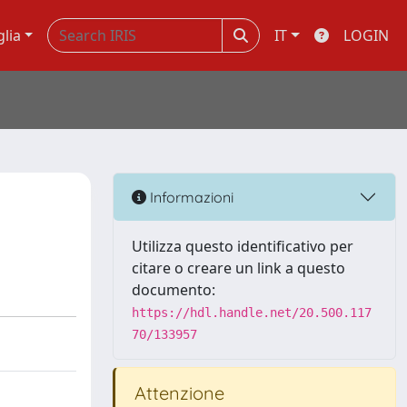
glia
IT
LOGIN
Informazioni
Utilizza questo identificativo per
citare o creare un link a questo
documento:
https://hdl.handle.net/20.500.117
70/133957
Attenzione