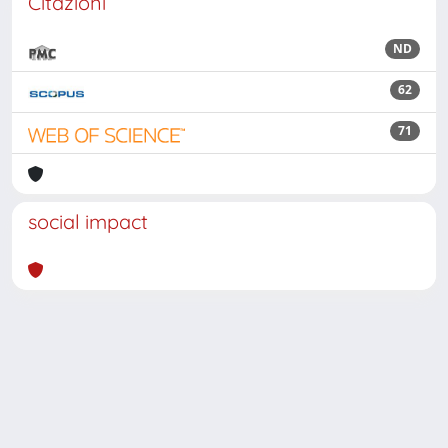
Citazioni
ND
62
71
social impact
Powered by
IRIS
-
about IRIS
-
Utilizzo dei cookie
Copyright © 2026