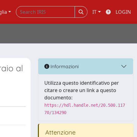
glia
IT
LOGIN
raio al
Informazioni
Utilizza questo identificativo per
citare o creare un link a questo
documento:
https://hdl.handle.net/20.500.117
70/134290
Attenzione