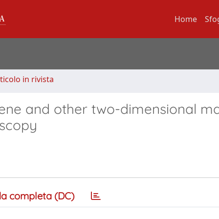
Home
Sfo
ticolo in rivista
ne and other two-dimensional mat
oscopy
a completa (DC)