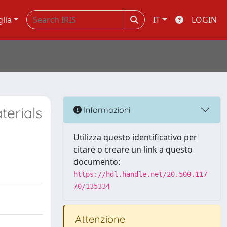
glia
IT
LOGIN
erials
Informazioni
Utilizza questo identificativo per
citare o creare un link a questo
documento:
https://hdl.handle.net/20.500.117
70/135334
Attenzione