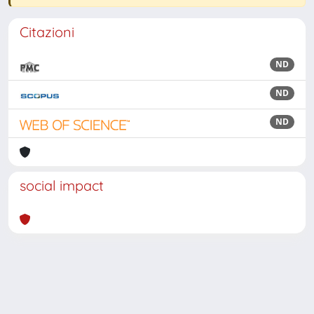
Citazioni
ND
ND
ND
social impact