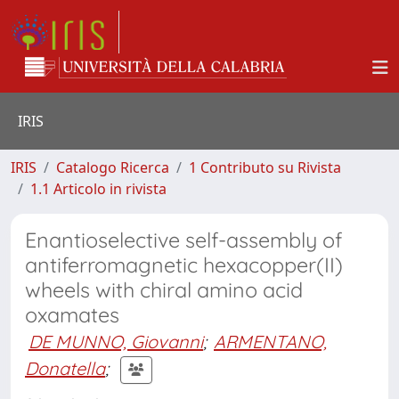
IRIS
IRIS
Catalogo Ricerca
1 Contributo su Rivista
1.1 Articolo in rivista
Enantioselective self-assembly of
antiferromagnetic hexacopper(II)
wheels with chiral amino acid
oxamates
DE MUNNO, Giovanni
;
ARMENTANO,
Donatella
;