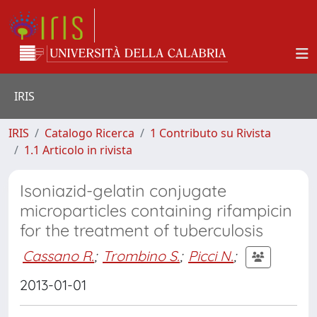
IRIS
IRIS
Catalogo Ricerca
1 Contributo su Rivista
1.1 Articolo in rivista
Isoniazid-gelatin conjugate
microparticles containing rifampicin
for the treatment of tuberculosis
Cassano R.
;
Trombino S.
;
Picci N.
;
2013-01-01