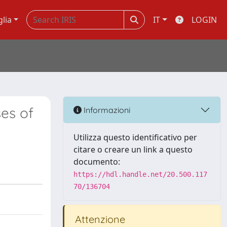
glia
IT
LOGIN
es of
Informazioni
Utilizza questo identificativo per
citare o creare un link a questo
documento:
https://hdl.handle.net/20.500.117
70/136704
Attenzione