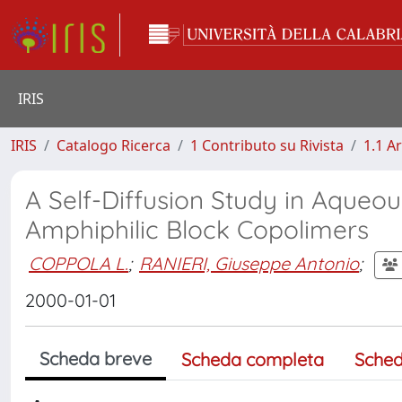
IRIS
IRIS
Catalogo Ricerca
1 Contributo su Rivista
1.1 Ar
A Self-Diffusion Study in Aqueo
Amphiphilic Block Copolimers
COPPOLA L.
;
RANIERI, Giuseppe Antonio
;
2000-01-01
Scheda breve
Scheda completa
Sched