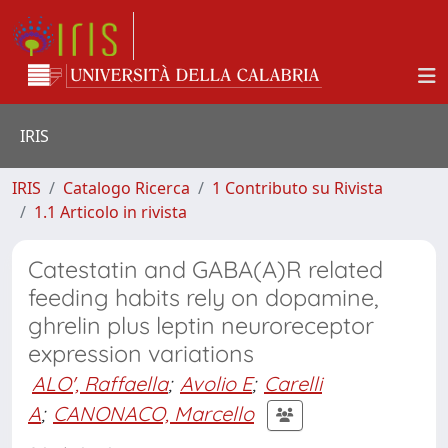
IRIS
IRIS
Catalogo Ricerca
1 Contributo su Rivista
1.1 Articolo in rivista
Catestatin and GABA(A)R related
feeding habits rely on dopamine,
ghrelin plus leptin neuroreceptor
expression variations
ALO', Raffaella
;
Avolio E
;
Carelli
A
;
CANONACO, Marcello