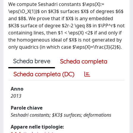
We compute Seshadri constants $\eps(X):=
\eps(\O_X(1))$ on $K3$ surfaces $X$ of degrees $6$
and $8$. We prove that if $X$ is any embedded
$K3$ surface of degree $2r-2 \geq 8$ in $\PP^r$ not
containing lines, then $1 < \eps(X) <2$ if and only if
the homogeneous ideal of $X$ is not generated by
only quadrics (in which case $\eps(X)=\frac{3}{2}$).
Scheda breve
Scheda completa
Scheda completa (DC)
Anno
2013
Parole chiave
Seshadri constants; $K3$ surfaces; deformations
Appare nelle tipologie: