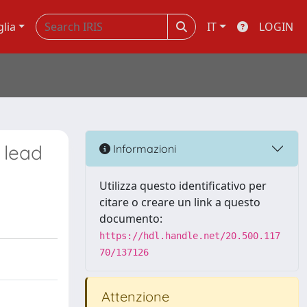
glia
IT
LOGIN
 lead
Informazioni
Utilizza questo identificativo per
citare o creare un link a questo
documento:
https://hdl.handle.net/20.500.117
70/137126
Attenzione