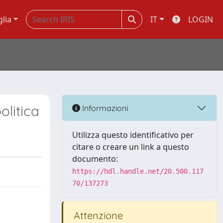
glia
IT
LOGIN
olitica
Informazioni
Utilizza questo identificativo per
citare o creare un link a questo
documento:
https://hdl.handle.net/20.500.117
70/137273
Attenzione