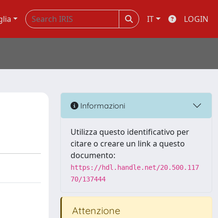
glia
IT
LOGIN
Informazioni
Utilizza questo identificativo per
citare o creare un link a questo
documento:
https://hdl.handle.net/20.500.117
70/137444
Attenzione