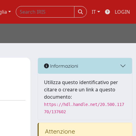
glia
IT
LOGIN
Informazioni
Utilizza questo identificativo per
citare o creare un link a questo
documento:
https://hdl.handle.net/20.500.117
70/137602
Attenzione