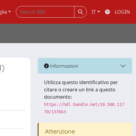
glia
IT
LOGIN
)
Informazioni
Utilizza questo identificativo per
citare o creare un link a questo
documento:
https://hdl.handle.net/20.500.117
70/137663
Attenzione