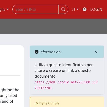
glia
IT
LOGIN
Informazioni
Utilizza questo identificativo per
citare o creare un link a questo
documento:
https://hdl.handle.net/20.500.117
70/137701
lighting the
monly used
a and of
Attenzione