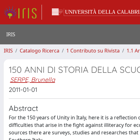
IRIS
IRIS
Catalogo Ricerca
1 Contributo su Rivista
1.1 Ar
150 ANNI DI STORIA DELLA SCU
SERPE, Brunella
2011-01-01
Abstract
For the 150 years of Unity in Italy, here it is a reflecti
difficulties that arise in the fight against illiteracy 
sources there are surveys, studies and researches that