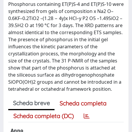
Phosphorus containing ET(P)S-4 and ET(P)S-10 were
synthesized from gels of composition x Na2 O–
0.6KF–0.2TiO2 –(1.28 − 4y)x HCl–y P2 O5 –1.49SiO2 –
39.5H2 O at 190 °C for 3 days. The XRD patterns are
almost identical to the corresponding ETS samples.
The presence of phosphorus in the initial gel
influences the kinetic parameters of the
crystallization process, the morphology and the
size of the crystals. The 31 P-NMR of the samples
show that part of the phosphorus is attached at
the siliceous surface as dihydrogenophosphate
SiOPO(OH)2 groups and cannot be introduced in a
tetrahedral or octahedral framework position.
Scheda breve
Scheda completa
Scheda completa (DC)
Anno