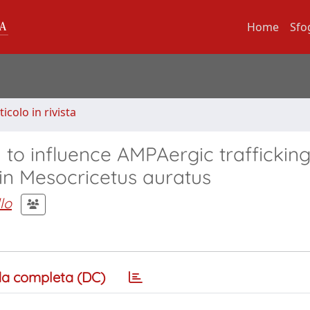
Home
Sfo
ticolo in rivista
 to influence AMPAergic traffickin
in Mesocricetus auratus
lo
a completa (DC)