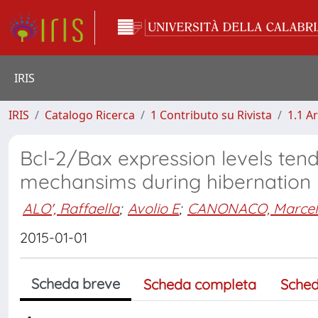
IRIS
IRIS
Catalogo Ricerca
1 Contributo su Rivista
1.1 Ar
Bcl-2/Bax expression levels tend
mechansims during hibernation 
ALO', Raffaella
;
Avolio E
;
CANONACO, Marcel
2015-01-01
Scheda breve
Scheda completa
Sched