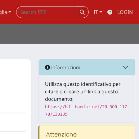
glia
IT
LOGIN
g
Informazioni
Utilizza questo identificativo per
citare o creare un link a questo
documento:
https://hdl.handle.net/20.500.117
70/138135
Attenzione