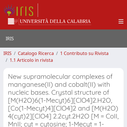
IRIS
IRIS
Catalogo Ricerca
1 Contributo su Rivista
1.1 Articolo in rivista
New supramolecular complexes of
manganese(II) and cobalt(II) with
nucleic bases. Crystal structure of
[M(H2O)6(1-Mecyt)6][ClO4]2.H2O,
[Co(1-Mecyt)4][ClO4]2 and [M(H2O)
4(cyt)2][ClO4] 2.2cyt.2H2O [M = CoII,
MnII; cyt = cytosine; 1-Mecyt = 1-