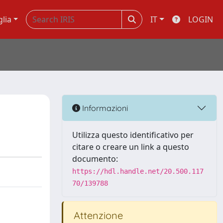
glia
IT
LOGIN
Informazioni
Utilizza questo identificativo per
citare o creare un link a questo
documento:
https://hdl.handle.net/20.500.117
70/139788
Attenzione