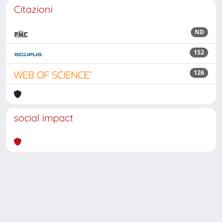
Citazioni
ND
152
126
social impact
Powered by
IRIS
-
about IRIS
-