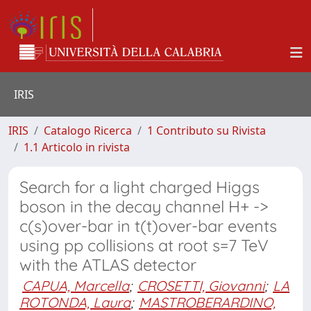
IRIS
IRIS
Catalogo Ricerca
1 Contributo su Rivista
1.1 Articolo in rivista
Search for a light charged Higgs
boson in the decay channel H+ ->
c(s)over-bar in t(t)over-bar events
using pp collisions at root s=7 TeV
with the ATLAS detector
CAPUA, Marcella
;
CROSETTI, Giovanni
;
LA
ROTONDA, Laura
;
MASTROBERARDINO,