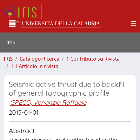
IRIS
IRIS
Catalogo Ricerca
1 Contributo su Rivista
1.1 Articolo in rivista
Seismic active thrust due to backfill
of general topographic profile
GRECO, Venanzio Raffaele
2015-01-01
Abstract
This note presents an algorithm based on the